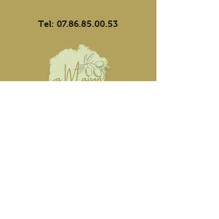
Contact
Tel:
07.86.85.00.53
Opening hours
Mon, Tue, Thu: 10 a.m.-12
p.m./5 p.m.-7 p.m.
Wed, Fri, Sat: 5pm-7pm
Market days
Tuesday: Saint-Ambroix