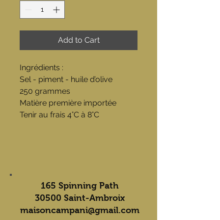
Add to Cart
Ingrédients :
Sel - piment - huile d’olive
250 grammes
Matière première importée
Tenir au frais 4°C à 8°C
165 Spinning Path
30500 Saint-Ambroix
maisoncampani@gmail.com