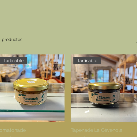
1 productos
Tartinable
Tartinable
omatonade
Vista rápida
Tapenade La Cévenole
Vista rápida