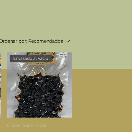
Ordenar por:
Recomendados
Envasado al vacío
Olives noires à l’ail
Vista rápida