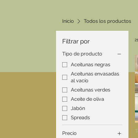
Inicio
Todos los productos
2
Filtrar por
Tipo de producto
Aceitunas negras
Aceitunas envasadas
al vacío
Aceitunas verdes
Aceite de oliva
Jabón
Spreads
T
Precio