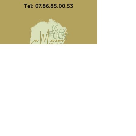
Tel:
07.86.85.00.53
Heures d'ouvertures
Lun, mar, jeu : 10h-12h/17h-
19h
​​Mer, ven, sam : 17h-19h
Jours de marché
Mardi : Saint-Ambroix
Mercredi : Uzès