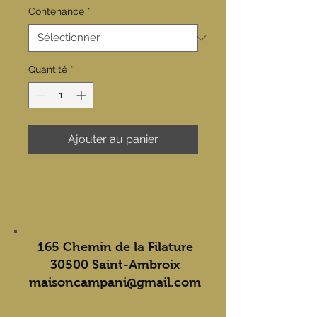
Contenance
*
Quantité
*
Ajouter au panier
165 Chemin de la Filature
30500 Saint-Ambroix
maisoncampani@gmail.com
Contact