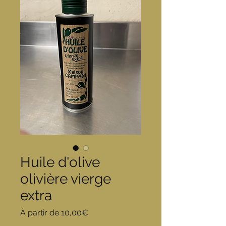
Huile d'olive
olivière vierge
extra
Prix
À partir de
10,00€
promotionnel