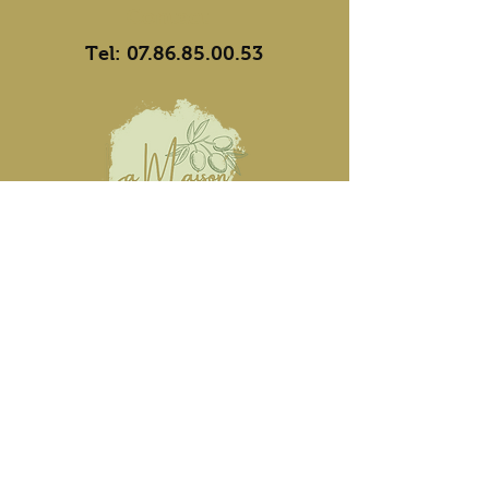
Contact
Tel:
07.86.85.00.53
Heures d'ouvertures
Lun, mar, jeu : 10h-12h/17h-
19h
​​Mer, ven, sam : 17h-19h
Jours de marché
Mardi : Saint-Ambroix