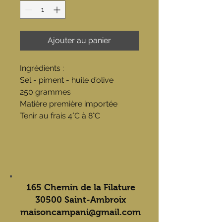
Ajouter au panier
Ingrédients :
Sel - piment - huile d’olive
250 grammes
Matière première importée
Tenir au frais 4°C à 8°C
165 Chemin de la Filature
30500 Saint-Ambroix
maisoncampani@gmail.com