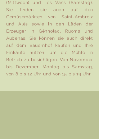
(Mittwoch) und Les Vans (Samstag).
Sie finden sie auch auf den
Gemüsemärkten von Saint-Ambroix
und Alès sowie in den Läden der
Erzeuger in Génholac, Ruoms und
Aubenas. Sie können sie auch direkt
auf dem Bauernhof kaufen und Ihre
Einkäufe nutzen, um die Mühle in
Betrieb zu besichtigen. Von November
bis Dezember, Montag bis Samstag,
von 8 bis 12 Uhr und von 15 bis 19 Uhr.