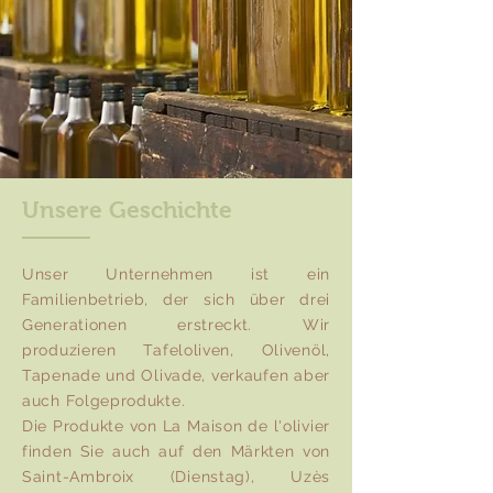
Unsere Geschichte
Unser Unternehmen ist ein
Familienbetrieb, der sich über drei
Generationen erstreckt. Wir
produzieren Tafeloliven, Olivenöl,
Tapenade und Olivade, verkaufen aber
auch Folgeprodukte.
Die Produkte von La Maison de l'olivier
finden Sie auch auf den Märkten von
Saint-Ambroix (Dienstag), Uzès