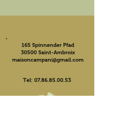
165 Spinnender Pfad
30500 Saint-Ambroix
maisoncampani@gmail.com
Kontakt
Tel:
07.86.85.00.53