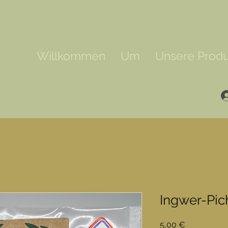
Willkommen
Um
Unsere Prod
Ingwer-Pic
Preis
5,00 €